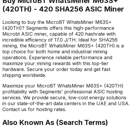
Buy MicroBT WhatsMiner M63S+
(420TH) - 420 SHA256 ASIC Miner
Looking to buy the MicroBT WhatsMiner M63S+
(420TH)? Segments offers this high-performance
Microbt ASIC miner, capable of 420 hashrate with
incredible efficiency of 17.0 J/TH. Ideal for SHA256
mining, the MicroBT WhatsMiner M63S+ (420TH) is a
top choice for both home and industrial mining
operations. Experience reliable performance and
maximize your mining rewards with this top-tier
hardware. Secure your order today and get fast
shipping worldwide.
Maximize your MicroBT WhatsMiner M63S+ (420TH)
profitability with Segments' professional ASIC hosting
services. We provide secure, low-cost energy solutions
in our state-of-the-art data centers in the UAE and USA.
Contact us for hosting rates.
Also Known As (Search Terms)