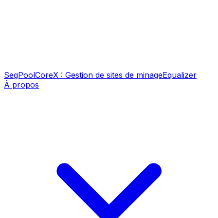
SegPool
CoreX : Gestion de sites de minage
Equalizer
À propos