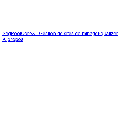
SegPool
CoreX : Gestion de sites de minage
Equalizer
À propos