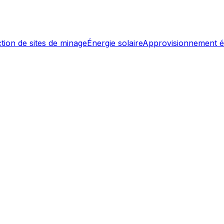
tion de sites de minage
Énergie solaire
Approvisionnement é