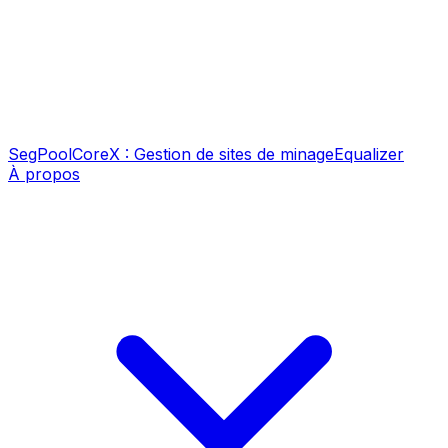
SegPool
CoreX : Gestion de sites de minage
Equalizer
À propos