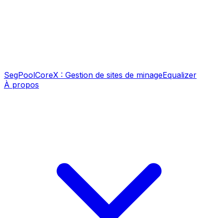
SegPool
CoreX : Gestion de sites de minage
Equalizer
À propos