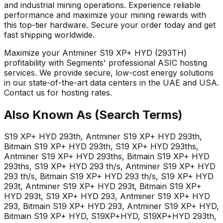
and industrial mining operations. Experience reliable
performance and maximize your mining rewards with
this top-tier hardware. Secure your order today and get
fast shipping worldwide.
Maximize your Antminer S19 XP+ HYD (293TH)
profitability with Segments' professional ASIC hosting
services. We provide secure, low-cost energy solutions
in our state-of-the-art data centers in the UAE and USA.
Contact us for hosting rates.
Also Known As (Search Terms)
S19 XP+ HYD 293th, Antminer S19 XP+ HYD 293th,
Bitmain S19 XP+ HYD 293th, S19 XP+ HYD 293ths,
Antminer S19 XP+ HYD 293ths, Bitmain S19 XP+ HYD
293ths, S19 XP+ HYD 293 th/s, Antminer S19 XP+ HYD
293 th/s, Bitmain S19 XP+ HYD 293 th/s, S19 XP+ HYD
293t, Antminer S19 XP+ HYD 293t, Bitmain S19 XP+
HYD 293t, S19 XP+ HYD 293, Antminer S19 XP+ HYD
293, Bitmain S19 XP+ HYD 293, Antminer S19 XP+ HYD,
Bitmain S19 XP+ HYD, S19XP+HYD, S19XP+HYD 293th,