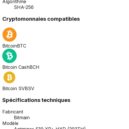
Algorithme
SHA-256
Cryptomonnaies compatibles
Bitcoin
BTC
Bitcoin Cash
BCH
Bitcoin SV
BSV
Spécifications techniques
Fabricant
Bitmain
Modèle
Antminer S19 XP+ HYD (293TH)