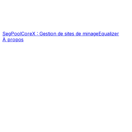
SegPool
CoreX : Gestion de sites de minage
Equalizer
À propos