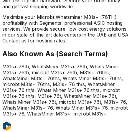
with this top-tier hardware. Secure your order today
and get fast shipping worldwide.
Maximize your Microbt Whatsminer M31s+ (76TH)
profitability with Segments' professional ASIC hosting
services. We provide secure, low-cost energy solutions
in our state-of-the-art data centers in the UAE and USA.
Contact us for hosting rates.
Also Known As (Search Terms)
M31s+ 76th, WhatsMiner M31s+ 76th, Whats Miner
M31s+ 76th, microbt M31s+ 76th, M31s+ 76ths,
WhatsMiner M31s+ 76ths, Whats Miner M31s+ 76ths,
microbt M31s+ 76ths, M31s+ 76 th/s, WhatsMiner
M31s+ 76 th/s, Whats Miner M31s+ 76 th/s, microbt
M31s+ 76 th/s, M31s+ 76t, WhatsMiner M31s+ 76t,
Whats Miner M31s+ 76t, microbt M31s+ 76t, M31s+ 76,
WhatsMiner M31s+ 76, Whats Miner M31s+ 76, microbt
M31s+ 76, WhatsMiner M31s+, microbt M31s+