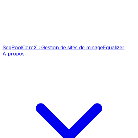
SegPool
CoreX : Gestion de sites de minage
Equalizer
À propos