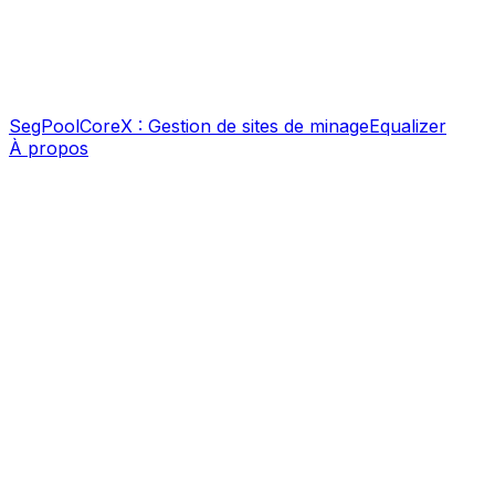
SegPool
CoreX : Gestion de sites de minage
Equalizer
À propos