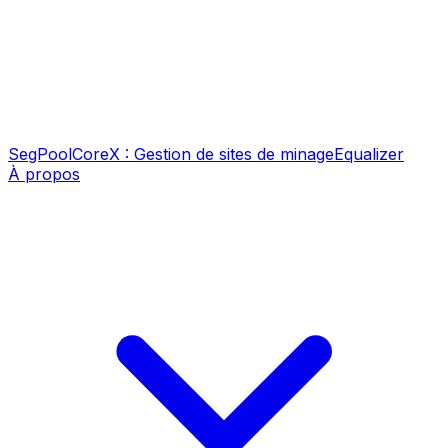
SegPool
CoreX : Gestion de sites de minage
Equalizer
À propos