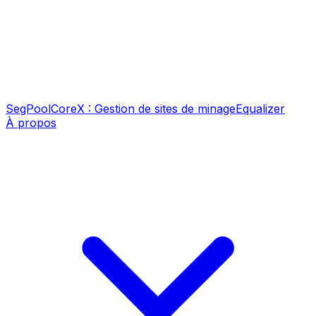
SegPool
CoreX : Gestion de sites de minage
Equalizer
À propos