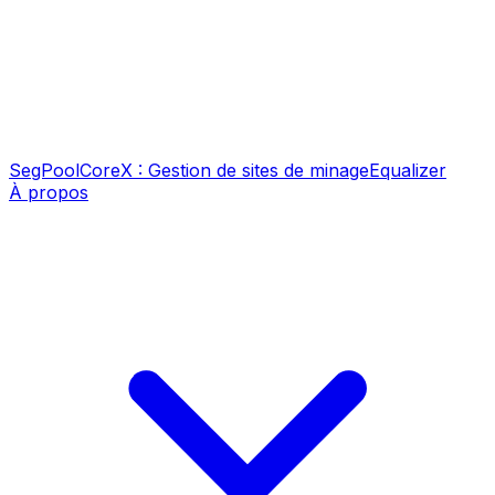
SegPool
CoreX : Gestion de sites de minage
Equalizer
À propos