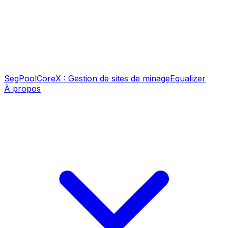
SegPool
CoreX : Gestion de sites de minage
Equalizer
À propos