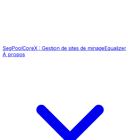
SegPool
CoreX : Gestion de sites de minage
Equalizer
À propos