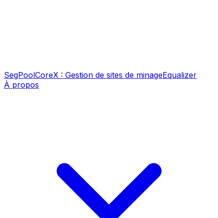
SegPool
CoreX : Gestion de sites de minage
Equalizer
À propos