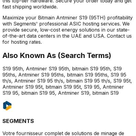
this top-tier hardware. Secure your order today and get
fast shipping worldwide.
Maximize your Bitmain Antminer S19 (95TH) profitability
with Segments' professional ASIC hosting services. We
provide secure, low-cost energy solutions in our state-
of-the-art data centers in the UAE and USA. Contact us
for hosting rates.
Also Known As (Search Terms)
S19 95th, Antminer S19 95th, bitmain S19 95th, S19
95ths, Antminer S19 95ths, bitmain S19 95ths, S19 95
th/s, Antminer S19 95 th/s, bitmain S19 95 th/s, S19 95t,
Antminer S19 95t, bitmain S19 95t, S19 95, Antminer
S19 95, bitmain S19 95, Antminer S19, bitmain S19
SEGMENTS
Votre fournisseur complet de solutions de minage de