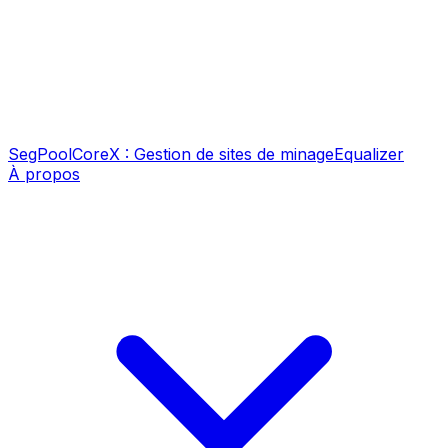
SegPool
CoreX : Gestion de sites de minage
Equalizer
À propos