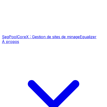
SegPool
CoreX : Gestion de sites de minage
Equalizer
À propos