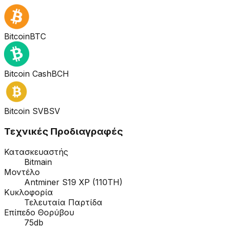
Bitcoin
BTC
Bitcoin Cash
BCH
Bitcoin SV
BSV
Τεχνικές Προδιαγραφές
Κατασκευαστής
Bitmain
Μοντέλο
Antminer S19 XP (110TH)
Κυκλοφορία
Τελευταία Παρτίδα
Επίπεδο Θορύβου
75db