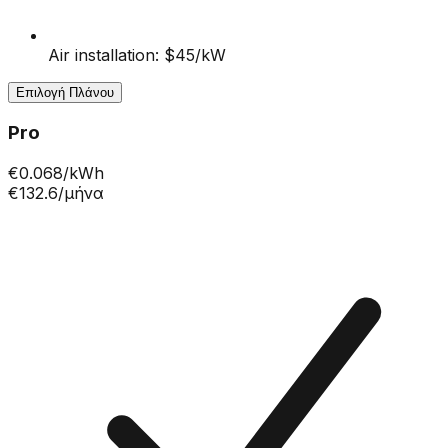
Air installation: $45/kW
Επιλογή Πλάνου
Pro
€
0.068
/kWh
€132.6
/μήνα