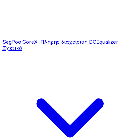
SegPool
CoreX: Πλήρης διαχείριση DC
Equalizer
Σχετικά