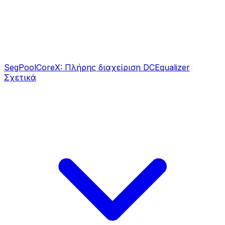
SegPool
CoreX: Πλήρης διαχείριση DC
Equalizer
Σχετικά