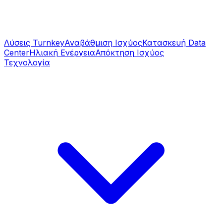
Λύσεις Turnkey
Αναβάθμιση Ισχύος
Κατασκευή Data
Center
Ηλιακή Ενέργεια
Απόκτηση Ισχύος
Τεχνολογία