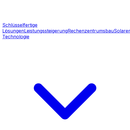
Schlüsselfertige
Lösungen
Leistungssteigerung
Rechenzentrumsbau
Solare
Technologie