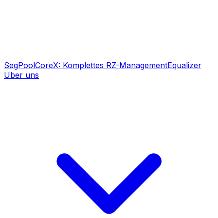
SegPool
CoreX: Komplettes RZ-Management
Equalizer
Über uns