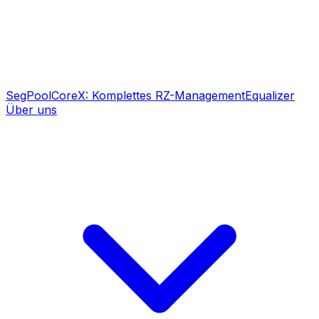
SegPool
CoreX: Komplettes RZ-Management
Equalizer
Über uns