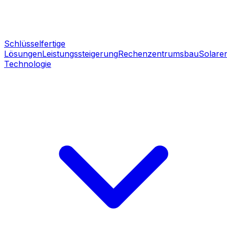
Schlüsselfertige
Lösungen
Leistungssteigerung
Rechenzentrumsbau
Solare
Technologie