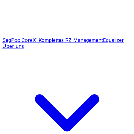
SegPool
CoreX: Komplettes RZ-Management
Equalizer
Über uns