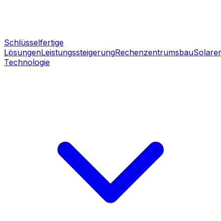
Schlüsselfertige
Lösungen
Leistungssteigerung
Rechenzentrumsbau
Solare
Technologie