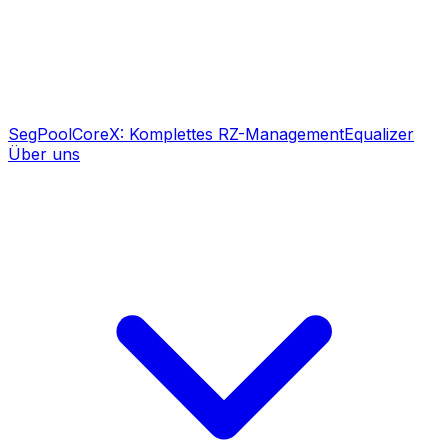
SegPool
CoreX: Komplettes RZ-Management
Equalizer
Über uns