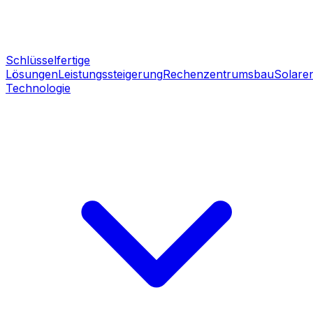
Schlüsselfertige
Lösungen
Leistungssteigerung
Rechenzentrumsbau
Solare
Technologie