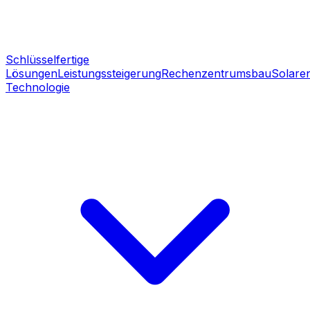
Schlüsselfertige
Lösungen
Leistungssteigerung
Rechenzentrumsbau
Solare
Technologie