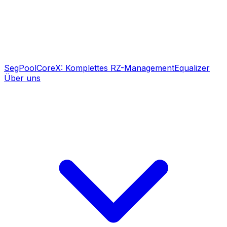
SegPool
CoreX: Komplettes RZ-Management
Equalizer
Über uns