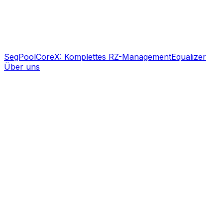
SegPool
CoreX: Komplettes RZ-Management
Equalizer
Über uns