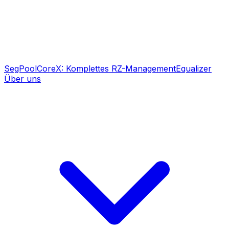
SegPool
CoreX: Komplettes RZ-Management
Equalizer
Über uns