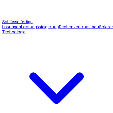
Schlüsselfertige
Lösungen
Leistungssteigerung
Rechenzentrumsbau
Solare
Technologie