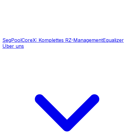
SegPool
CoreX: Komplettes RZ-Management
Equalizer
Über uns