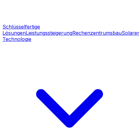
Schlüsselfertige
Lösungen
Leistungssteigerung
Rechenzentrumsbau
Solare
Technologie