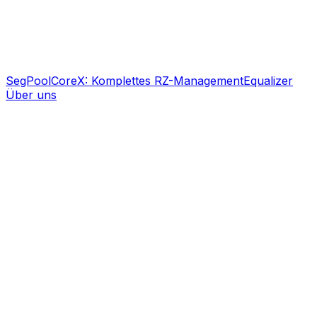
SegPool
CoreX: Komplettes RZ-Management
Equalizer
Über uns