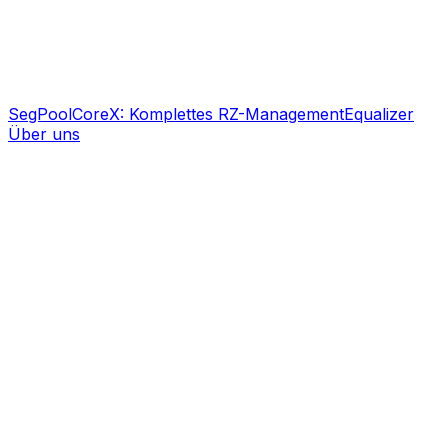
SegPool
CoreX: Komplettes RZ-Management
Equalizer
Über uns