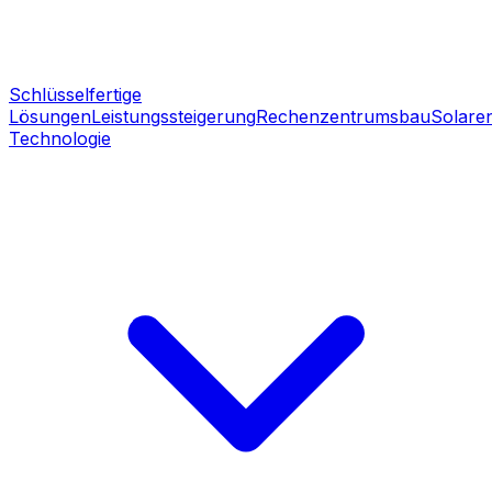
Schlüsselfertige
Lösungen
Leistungssteigerung
Rechenzentrumsbau
Solare
Technologie