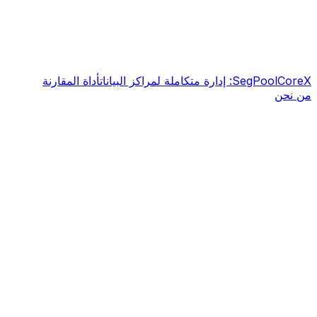
CoreX: إدارة متكاملة لمراكز البيانات
SegPool
أداة المقارنة
من نحن